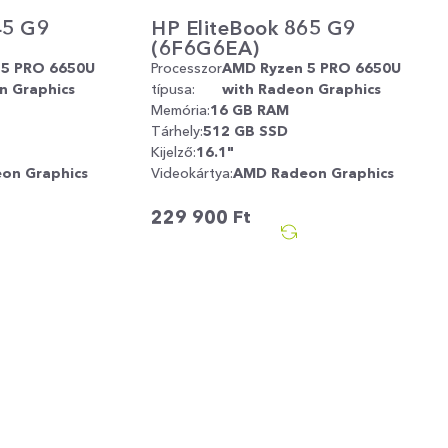
45 G9
HP EliteBook 865 G9
(6F6G6EA)
 5 PRO 6650U
Processzor
AMD Ryzen 5 PRO 6650U
n Graphics
típusa:
with Radeon Graphics
Memória:
16 GB RAM
Tárhely:
512 GB SSD
Kijelző:
16.1"
on Graphics
Videokártya:
AMD Radeon Graphics
229 900
Ft