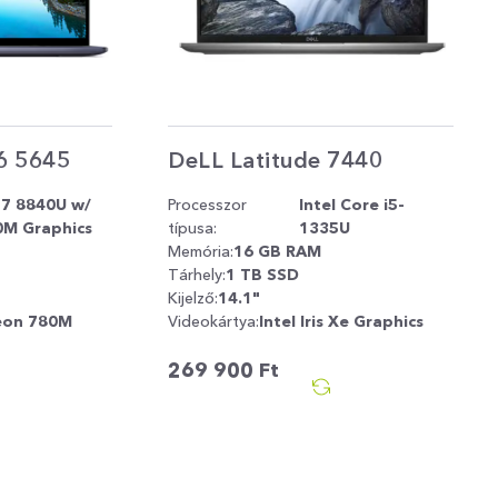
16 5645
DeLL Latitude 7440
7 8840U w/
Processzor
Intel Core i5-
M Graphics
típusa:
1335U
Memória:
16 GB RAM
Tárhely:
1 TB SSD
Kijelző:
14.1"
eon 780M
Videokártya:
Intel Iris Xe Graphics
269 900
Ft