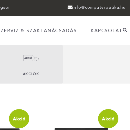
agsor
info@computerpatika.hu
SZERVIZ & SZAKTANÁCSADÁS
KAPCSOLAT
AKCIÓK
Akció
Akció