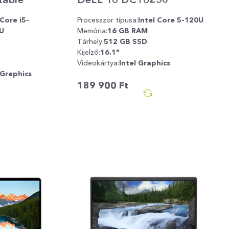
 Core i5-
Processzor típusa:
Intel Core 5-120U
U
Memória:
16 GB RAM
Tárhely:
512 GB SSD
Kijelző:
16.1"
Videokártya:
Intel Graphics
 Graphics
189 900
Ft