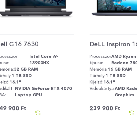
ell G16 7630
DeLL Inspiron 
rocesszor
Intel Core i9-
Processzor
AMD Ryzen 
pusa:
13900HX
típusa:
Radeon 780
emória:
32 GB RAM
Memória:
16 GB RAM
rhely:
1 TB SSD
Tárhely:
1 TB SSD
jelző:
16.1"
Kijelző:
16.1"
dikált
NVIDIA GeForce RTX 4070
Videokártya:
AMD Rad
GA:
Laptop GPU
Graphics
49 900
Ft
239 900
Ft