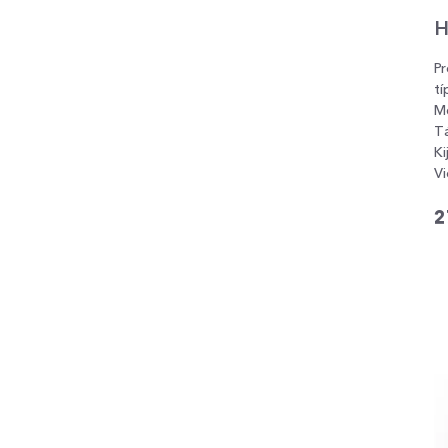
H
P
tí
M
Tá
Ki
Vi
2