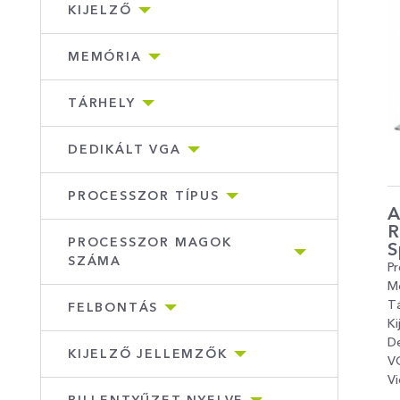
KIJELZŐ
MEMÓRIA
TÁRHELY
DEDIKÁLT VGA
PROCESSZOR TÍPUS
A
R
PROCESSZOR MAGOK
S
SZÁMA
Pr
M
Tá
FELBONTÁS
Ki
De
KIJELZŐ JELLEMZŐK
V
Vi