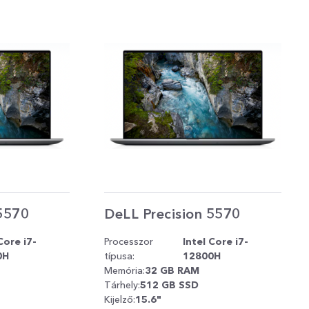
 5570
DeLL Precision 5570
Core i7-
Processzor
Intel Core i7-
0H
típusa:
12800H
Memória:
32 GB RAM
Tárhely:
512 GB SSD
Kijelző:
15.6"