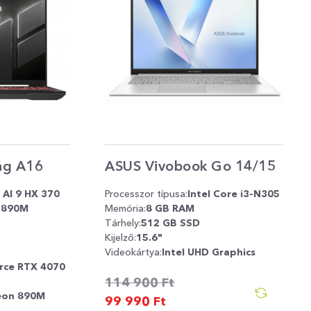
ng A16
ASUS Vivobook Go 14/15
AI 9 HX 370
Processzor típusa:
Intel Core i3-N305
 890M
Memória:
8 GB RAM
Tárhely:
512 GB SSD
Kijelző:
15.6"
Videokártya:
Intel UHD Graphics
rce RTX 4070
114 900
Ft
eon 890M
99 990
Ft