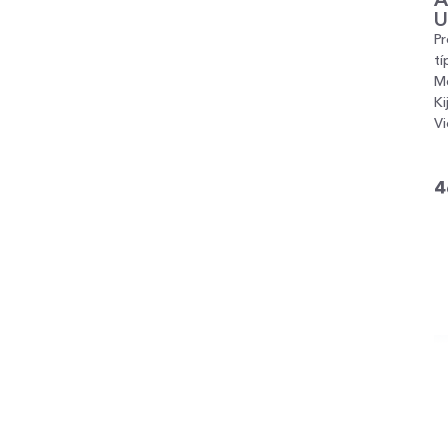
P
tí
M
Ki
Vi
4