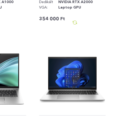
X A1000
Dedikált
NVIDIA RTX A2000
U
VGA:
Laptop GPU
354 000
Ft