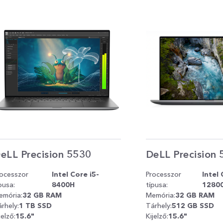
eLL Precision 5530
DeLL Precision
rocesszor
Intel Core i5-
Processzor
Intel 
pusa:
8400H
típusa:
1280
emória:
32 GB RAM
Memória:
32 GB RAM
rhely:
1 TB SSD
Tárhely:
512 GB SSD
jelző:
15.6"
Kijelző:
15.6"