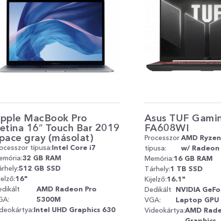
pple MacBook Pro
Asus TUF Gami
etina 16″ Touch Bar 2019
FA608WI
pace gray (másolat)
Processzor
AMD Ryzen 
ocesszor típusa:
Intel Core i7
típusa:
w/ Radeon
emória:
32 GB RAM
Memória:
16 GB RAM
rhely:
512 GB SSD
Tárhely:
1 TB SSD
jelző:
16"
Kijelző:
16.1"
dikált
AMD Radeon Pro
Dedikált
NVIDIA GeFo
GA:
5300M
VGA:
Laptop GPU
deokártya:
Intel UHD Graphics 630
Videokártya:
AMD Rad
Graphics