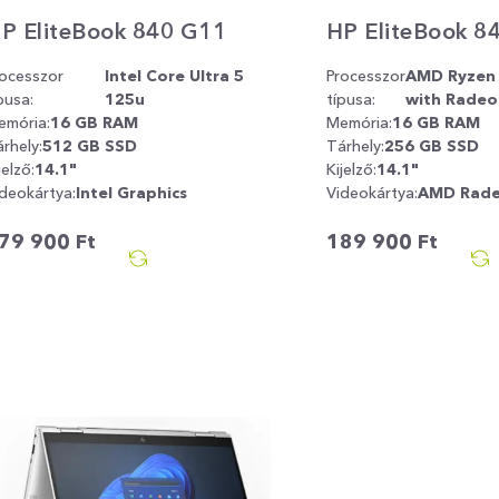
P EliteBook 840 G11
HP EliteBook 8
rocesszor
Intel Core Ultra 5
Processzor
AMD Ryzen
pusa:
125u
típusa:
with Radeo
emória:
16 GB RAM
Memória:
16 GB RAM
rhely:
512 GB SSD
Tárhely:
256 GB SSD
jelző:
14.1"
Kijelző:
14.1"
deokártya:
Intel Graphics
Videokártya:
AMD Rade
79 900
Ft
189 900
Ft