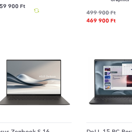
59 900
Ft
499 900
Ft
469 900
Ft
sus Zenbook S 16
DeLL 15 PC Por