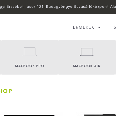
ágyi Erzsébet fasor 121. Budagyöngye Bevásárlóközpont Al
TERMÉKEK
MACBOOK PRO
MACBOOK AIR
HOP