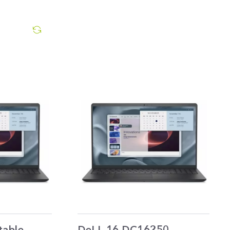
table
DeLL 16 DC16250