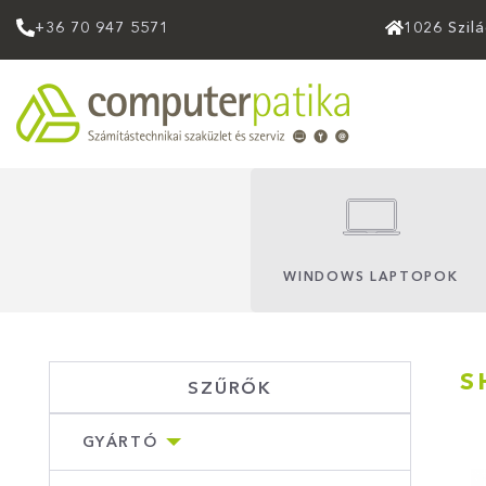
+36 70 947 5571
1026 Szil
WINDOWS LAPTOPOK
S
SZŰRŐK
GYÁRTÓ