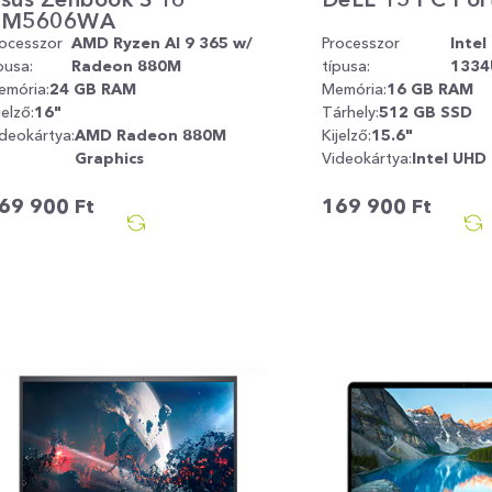
UM5606WA
rocesszor
AMD Ryzen AI 9 365 w/
Processzor
Intel
pusa:
Radeon 880M
típusa:
1334
emória:
24 GB RAM
Memória:
16 GB RAM
jelző:
16"
Tárhely:
512 GB SSD
deokártya:
AMD Radeon 880M
Kijelző:
15.6"
Graphics
Videokártya:
Intel UHD
69 900
Ft
169 900
Ft