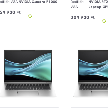
edikált VGA:
NVIDIA Quadro P1000
Dedikált
NVIDIA RT
VGA:
Laptop GP
54 900
Ft
304 900
Ft