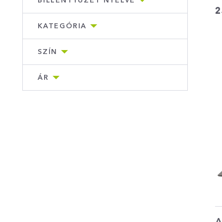
BILLENTYŰZET NYELVE
2
KATEGÓRIA
SZÍN
ÁR
A