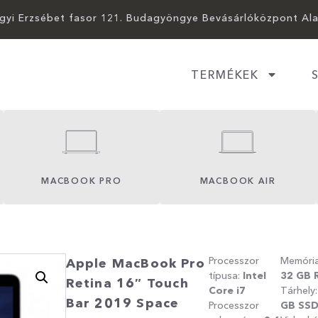
ágyi Erzsébet fasor 121. Budagyöngye Bevásárlóközpont Al
TERMÉKEK
MACBOOK PRO
MACBOOK AIR
Processzor
Memória
Apple MacBook Pro
típusa:
Intel
32
G
B 
Retina 16″ Touch
Core i7
Tárhely
Bar 2019 Space
Processzor
GB SS