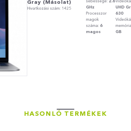
sebessége:
2.6
Videoká
Gray (másolat)
GHz
UHD Gr
Hivatkozási szám: 1425
Processzor
630
magok
Videóká
száma:
6
memóri
magos
GB
HASONLÓ TERMÉKEK