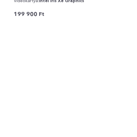
Videokártya:
Intel Iris Xe Graphics
199 900
Ft