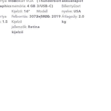
rtya:
Intel
Dedikált VGA
(Thunderbolt
akkuállapot
aphics
memória:
4 GB
3/USB-C)
Billentyűzet
Kijelző:
16″
Modell
nyelve:
USA
rtya
Felbontás:
3072×1920
évjárata:
2019
Átlagsúly:
2.0
a:
1.5
Kijelző
kg
jellemzők:
Retina
kijelző