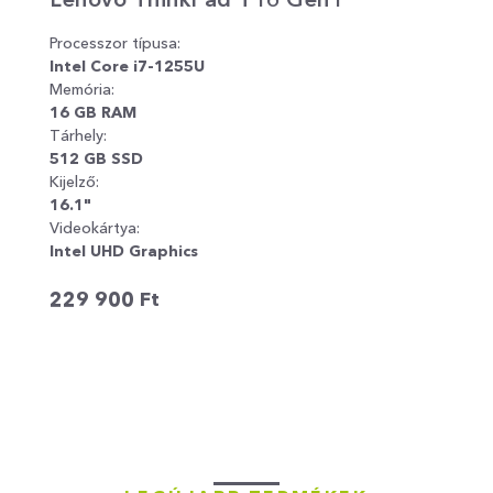
Processzor típusa:
Pro
Intel Core i7-1255U
Int
Memória:
Mem
16 GB RAM
16
Tárhely:
Tár
512 GB SSD
51
Kijelző:
Kije
16.1"
15.
Videokártya:
Ded
Intel UHD Graphics
NVI
Vid
229 900
Ft
Int
32