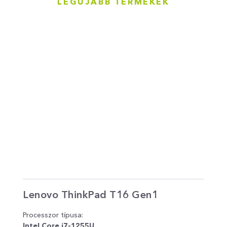
LEGÚJABB TERMÉKEK
Lenovo ThinkPad T16 Gen1
Ma
Sp
Processzor típusa:
Pro
Intel Core i7-1255U
App