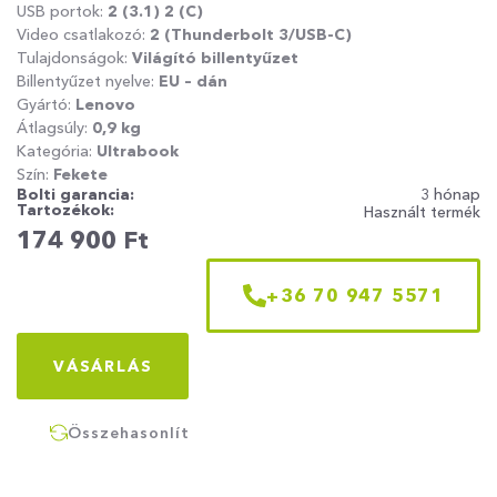
USB portok:
2 (3.1) 2 (C)
Video csatlakozó:
2 (Thunderbolt 3/USB-C)
Tulajdonságok:
Világító billentyűzet
Billentyűzet nyelve:
EU – dán
Gyártó:
Lenovo
Átlagsúly:
0,9 kg
Kategória:
Ultrabook
Szín:
Fekete
Bolti garancia:
3 hónap
Tartozékok:
Használt termék
174 900
Ft
+36 70 947 5571
VÁSÁRLÁS
Összehasonlít