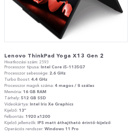
Lenovo ThinkPad Yoga X13 Gen 2
Hivatkozási szám: 2593
Processzor típusa:
Intel Core i5-1135G7
Processzor sebessége:
2
.6 GHz
Turbo Boost:
4.4 GHz
Processzor magok száma:
4 magos / 8 szálas
Memória:
16 GB RAM
Tárhely:
512 GB SSD
Videokártya:
Intel Iris Xe Graphics
Kijelző:
13″
Felbontás:
1920 x1200
Kijelző jellemzők:
IPS matt áthajtható érintő-kijelző
Operációs rendszer:
Windows 11 Pro