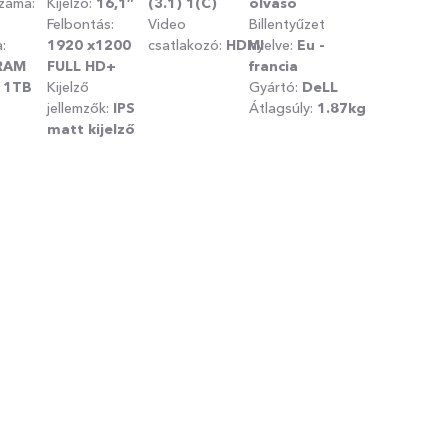
száma:
Kijelző:
16,1″
(3.1) 1(C)
olvasó
Felbontás:
Video
Billentyűzet
:
1920
x1200
csatlakozó:
HDMI
nyelve:
Eu -
RAM
FULL HD+
francia
:
1TB
Kijelző
Gyártó:
DeLL
jellemzők:
IPS
Átlagsúly:
1.87kg
matt kijelző