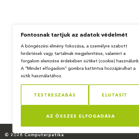
Fontosnak tartjuk az adatok védelmét
A böngészési élmény fokozása, a személyre szabott
Lenovo ThinkPad T16 Gen1
hirdetések vagy tartalmak megjelenítése, valamint a
Processzor típusa:
Intel Core i7-1255U
forgalom elemzése érdekében sütiket (cookie) használunk
Memória:
16 GB RAM
A "Mindet elfogadom" gombra kattintva hozzájárulhat a
Tárhely:
512 GB SSD
sütik használatához.
Kijelző:
16.1"
Videokártya:
Intel UHD Graphics
TESTRESZABÁS
ELUTASÍT
229 900
Ft
AZ ÖSSZES ELFOGADÁSA
© 2026 Computerpatika