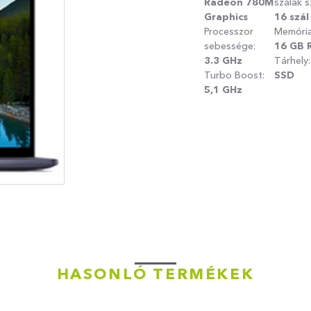
Radeon 780M
szálak 
Graphics
16 szál
Processzor
Memória
sebessége:
16
GB 
3.3
GHz
Tárhely
Turbo Boost:
SSD
5,1 GHz
HASONLÓ TERMÉKEK