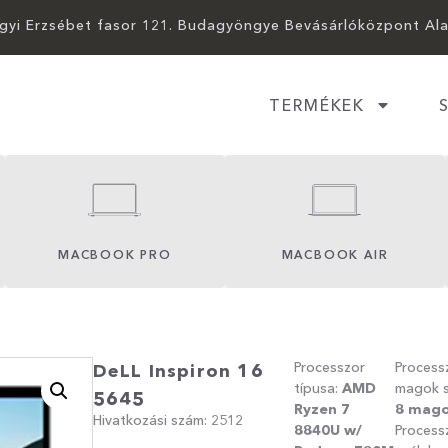
ágyi Erzsébet fasor 121. Budagyöngye Bevásárlóközpont Al
TERMÉKEK
MACBOOK PRO
MACBOOK AIR
Processzor
Process
DeLL Inspiron 16
típusa:
AMD
magok 
5645
Ryzen 7
8
mag
Hivatkozási szám: 2512
8840U w/
Process