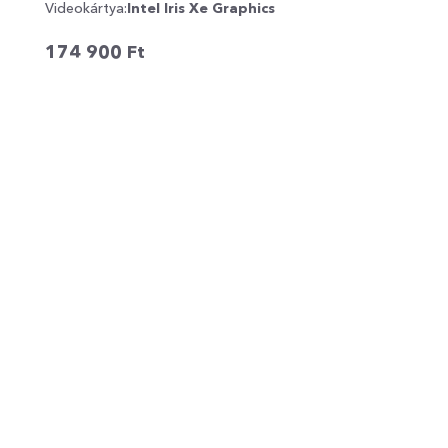
Videokártya:
Intel Iris Xe Graphics
174 900
Ft