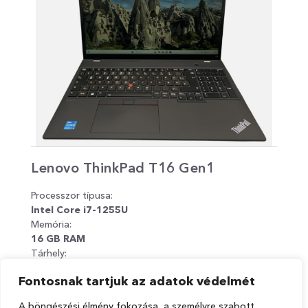
Lenovo ThinkPad T16 Gen1
Ma
Sp
Processzor típusa:
Pro
Intel Core i7-1255U
App
Memória:
Mem
16 GB RAM
16
Tárhely:
Tár
512 GB SSD
1 T
Fontosnak tartjuk az adatok védelmét
Kijelző:
Kije
16.1"
14"
A böngészési élmény fokozása, a személyre szabott