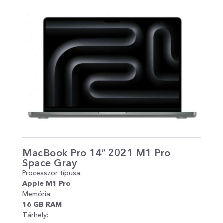
MacBook Pro 14″ 2021 M1 Pro
Ma
Space Gray
Sp
Processzor típusa:
Pro
Apple M1 Pro
App
Memória:
Mem
16 GB RAM
16
Tárhely:
Tár