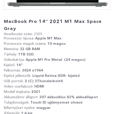
MacBook Pro 14″ 2021 M1 Max Space
Gray
Hivatkozási szám: 2589
Processzor típusa:
Apple M1 Max
Processzor magok száma:
10 magos
Memória:
32
GB RAM
Tárhely:
1TB SSD
Videokártya:
Apple M1 Pro Metal (24 magos)
Kijelző:
14″
Felbontás:
3024 x1964
Kijelző jellemzők:
Liquid Retina XDR- kijelző
USB portok:
2 (C) 3Thunderbolt4
Video csatlakozó:
HDMI
Modell évjárata:
2021
Akkumulátor állapot:
307
akkuciklus 83% akkuállapot
Tulajdonságok:
Touch ID ujjlenyomat olvasó
Billentyűzet nyelve:
magyar
Átlagsúly:
1.6
kg