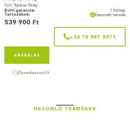
Szín:
Space Gray
Bolti garancia:
1 hónap
Tartozékok:
Használt termék
539 900
Ft
+36 70 947 5571
VÁSÁRLÁS
Összehasonlít
HASONLÓ TERMÉKEK